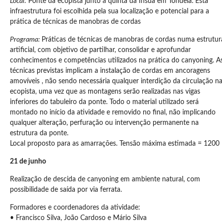
Local
: Ponte da ecopista junto à quinta da Ínsua em Tondela. Esta
infraestrutura foi escolhida pela sua localização e potencial para a
prática de técnicas de manobras de cordas
Programa:
Práticas de técnicas de manobras de cordas numa estrutur
artificial, com objetivo de partilhar, consolidar e aprofundar
conhecimentos e competências utilizados na prática do canyoning. A
técnicas previstas implicam a instalação de cordas em ancoragens
amovíveis , não sendo necessária qualquer interdição da circulação n
ecopista, uma vez que as montagens serão realizadas nas vigas
inferiores do tabuleiro da ponte. Todo o material utilizado será
montado no início da atividade e removido no final, não implicando
qualquer alteração, perfuração ou intervenção permanente na
estrutura da ponte.
Local proposto para as amarrações. Tensão máxima estimada = 1200
21 de junho
Realização de descida de canyoning em ambiente natural, com
possibilidade de saída por via ferrata.
Formadores e coordenadores da atividade:
• Francisco Silva, João Cardoso e Mário Silva