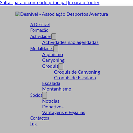
Saltar para o conteúdo principal
Ir para o footer
A Desnível
Formação
Actividades
Actividades não agendadas
Modalidades
Alpinismo
Canyoning
Croquis
Croquis de Canyoning
Croquis de Escalada
Escalada
Montanhismo
Sócios
Notícias
Donativos
Vantagens e Regalias
Contactos
Loja