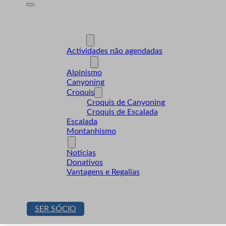
A Desnível
Formação
Actividades
Actividades não agendadas
Modalidades
Alpinismo
Canyoning
Croquis
Croquis de Canyoning
Croquis de Escalada
Escalada
Montanhismo
Sócios
Notícias
Donativos
Vantagens e Regalias
Contactos
Loja
SER SÓCIO