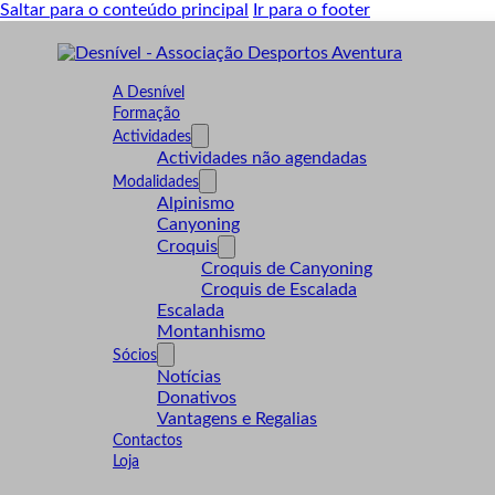
Saltar para o conteúdo principal
Ir para o footer
A Desnível
Formação
Actividades
Actividades não agendadas
Modalidades
Alpinismo
Canyoning
Croquis
Croquis de Canyoning
Croquis de Escalada
Escalada
Montanhismo
Sócios
Notícias
Donativos
Vantagens e Regalias
Contactos
Loja