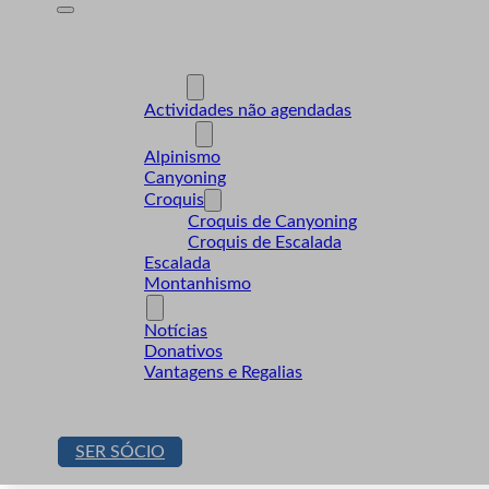
A Desnível
Formação
Actividades
Actividades não agendadas
Modalidades
Alpinismo
Canyoning
Croquis
Croquis de Canyoning
Croquis de Escalada
Escalada
Montanhismo
Sócios
Notícias
Donativos
Vantagens e Regalias
Contactos
Loja
SER SÓCIO