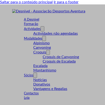
Saltar para o conteúdo principal
Ir para o footer
A Desnível
Formação
Actividades
Actividades não agendadas
Modalidades
Alpinismo
Canyoning
Croquis
Croquis de Canyoning
Croquis de Escalada
Escalada
Montanhismo
Sócios
Notícias
Donativos
Vantagens e Regalias
Contactos
Loja