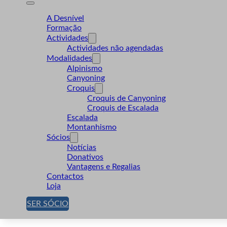
A Desnível
Formação
Actividades
Actividades não agendadas
Modalidades
Alpinismo
Canyoning
Croquis
Croquis de Canyoning
Croquis de Escalada
Escalada
Montanhismo
Sócios
Notícias
Donativos
Vantagens e Regalias
Contactos
Loja
SER SÓCIO