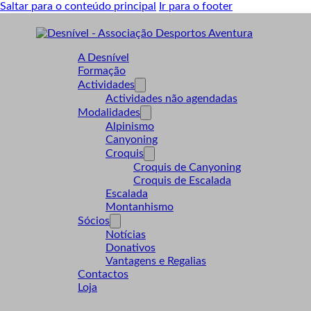
Saltar para o conteúdo principal
Ir para o footer
A Desnível
Formação
Actividades
Actividades não agendadas
Modalidades
Alpinismo
Canyoning
Croquis
Croquis de Canyoning
Croquis de Escalada
Escalada
Montanhismo
Sócios
Notícias
Donativos
Vantagens e Regalias
Contactos
Loja