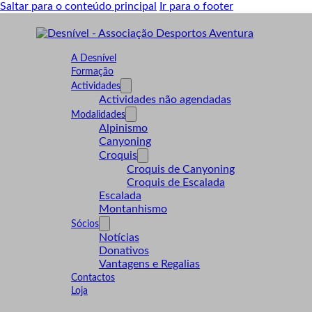
Saltar para o conteúdo principal
Ir para o footer
A Desnível
Formação
Actividades
Actividades não agendadas
Modalidades
Alpinismo
Canyoning
Croquis
Croquis de Canyoning
Croquis de Escalada
Escalada
Montanhismo
Sócios
Notícias
Donativos
Vantagens e Regalias
Contactos
Loja