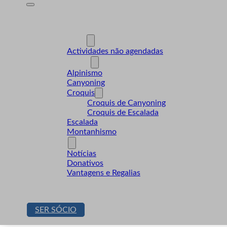
A Desnível
Formação
Actividades
Actividades não agendadas
Modalidades
Alpinismo
Canyoning
Croquis
Croquis de Canyoning
Croquis de Escalada
Escalada
Montanhismo
Sócios
Notícias
Donativos
Vantagens e Regalias
Contactos
Loja
SER SÓCIO