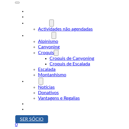
A Desnível
Formação
Actividades
Actividades não agendadas
Modalidades
Alpinismo
Canyoning
Croquis
Croquis de Canyoning
Croquis de Escalada
Escalada
Montanhismo
Sócios
Notícias
Donativos
Vantagens e Regalias
Contactos
Loja
SER SÓCIO
0