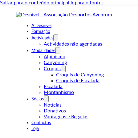
Saltar para o conteúdo principal
Ir para o footer
A Desnível
Formação
Actividades
Actividades não agendadas
Modalidades
Alpinismo
Canyoning
Croquis
Croquis de Canyoning
Croquis de Escalada
Escalada
Montanhismo
Sócios
Notícias
Donativos
Vantagens e Regalias
Contactos
Loja