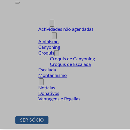
A Desnível
Formação
Actividades
Actividades não agendadas
Modalidades
Alpinismo
Canyoning
Croquis
Croquis de Canyoning
Croquis de Escalada
Escalada
Montanhismo
Sócios
Notícias
Donativos
Vantagens e Regalias
Contactos
Loja
SER SÓCIO