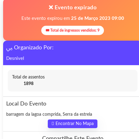
❌ Evento expirado
Este evento expirou em
25 de Março 2023 09:00
🎟 Total de ingressos vendidos: 9
Organizado Por:
Desnivel
Total de assentos
1898
Local Do Evento
barragem da lagoa comprida, Serra da estrela
Encontrar No Mapa
Compartilhe Este Evento