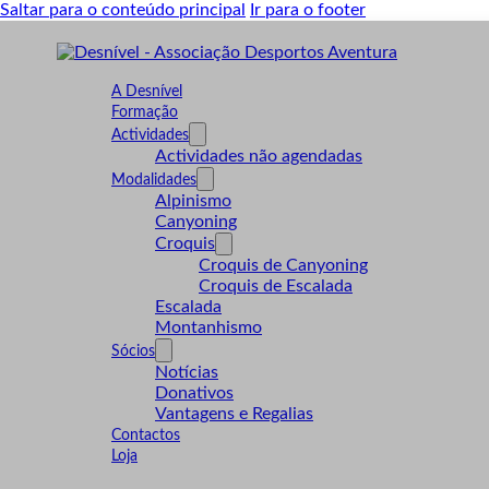
Saltar para o conteúdo principal
Ir para o footer
A Desnível
Formação
Actividades
Actividades não agendadas
Modalidades
Alpinismo
Canyoning
Croquis
Croquis de Canyoning
Croquis de Escalada
Escalada
Montanhismo
Sócios
Notícias
Donativos
Vantagens e Regalias
Contactos
Loja