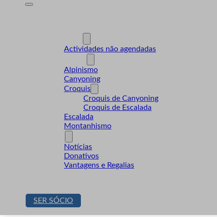
A Desnível
Formação
Actividades
Actividades não agendadas
Modalidades
Alpinismo
Canyoning
Croquis
Croquis de Canyoning
Croquis de Escalada
Escalada
Montanhismo
Sócios
Notícias
Donativos
Vantagens e Regalias
Contactos
Loja
SER SÓCIO