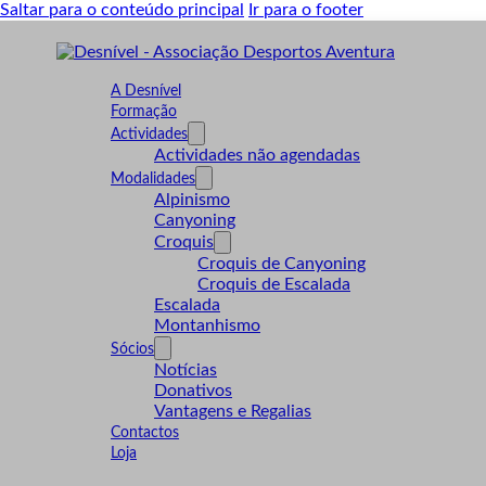
Saltar para o conteúdo principal
Ir para o footer
A Desnível
Formação
Actividades
Actividades não agendadas
Modalidades
Alpinismo
Canyoning
Croquis
Croquis de Canyoning
Croquis de Escalada
Escalada
Montanhismo
Sócios
Notícias
Donativos
Vantagens e Regalias
Contactos
Loja