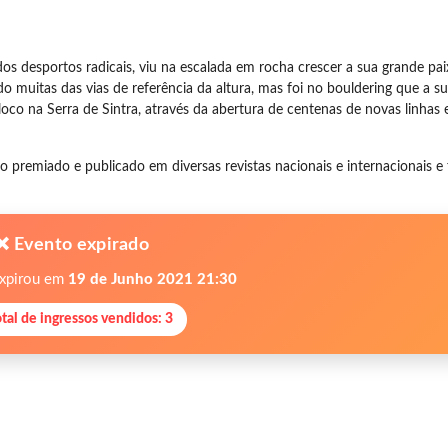
os desportos radicais, viu na escalada em rocha crescer a sua grande p
o muitas das vias de referência da altura, mas foi no bouldering que a s
loco na Serra de Sintra, através da abertura de centenas de novas linha
o premiado e publicado em diversas revistas nacionais e internacionais e 
❌ Evento expirado
expirou em
19 de Junho 2021 21:30
otal de ingressos vendidos: 3