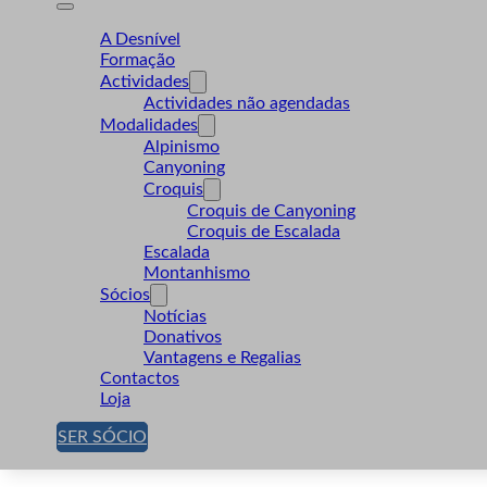
A Desnível
Formação
Actividades
Actividades não agendadas
Modalidades
Alpinismo
Canyoning
Croquis
Croquis de Canyoning
Croquis de Escalada
Escalada
Montanhismo
Sócios
Notícias
Donativos
Vantagens e Regalias
Contactos
Loja
SER SÓCIO