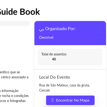
Guide Book
Organizado Por:
Desnivel
Total de assentos
40
anítico que se
Local Do Evento
 cénico associado a
Rua de São Mateus, casa da gruta,
Cascais
 a informação
e rocha e condições
Encontrar No Mapa
ocos e fotografias