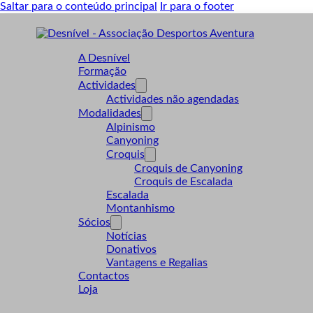
Saltar para o conteúdo principal
Ir para o footer
A Desnível
Formação
Actividades
Actividades não agendadas
Modalidades
Alpinismo
Canyoning
Croquis
Croquis de Canyoning
Croquis de Escalada
Escalada
Montanhismo
Sócios
Notícias
Donativos
Vantagens e Regalias
Contactos
Loja