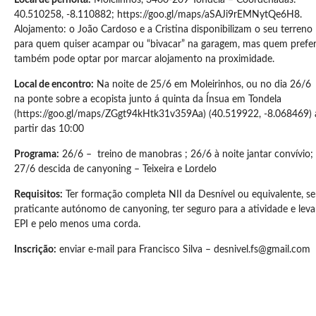
Local de pernoita:
Molelinhos, 3460-209 Tondela – Coordenadas:
40.510258, -8.110882; https://goo.gl/maps/aSAJi9rEMNytQe6H8.
Alojamento: o João Cardoso e a Cristina disponibilizam o seu terreno
para quem quiser acampar ou “bivacar” na garagem, mas quem prefer
também pode optar por marcar alojamento na proximidade.
Local de encontro:
Na noite de 25/6 em Moleirinhos, ou no dia 26/6
na ponte sobre a ecopista junto á quinta da Ínsua em Tondela
(https://goo.gl/maps/ZGgt94kHtk31v359Aa) (40.519922, -8.068469) 
partir das 10:00
Programa:
26/6 – treino de manobras ; 26/6 à noite jantar convívio;
27/6 descida de canyoning – Teixeira e Lordelo
Requisitos:
Ter formação completa NII da Desnível ou equivalente, se
praticante autónomo de canyoning, ter seguro para a atividade e leva
EPI e pelo menos uma corda.
Inscrição:
enviar e-mail para Francisco Silva – desnivel.fs@gmail.com