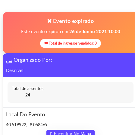
❌ Evento expirado
Este evento expirou em
26 de Junho 2021 10:00
🎟 Total de ingressos vendidos: 0
Organizado Por:
Desnivel
Total de assentos
24
Local Do Evento
40.519922, -8.068469
Encontrar No Mapa