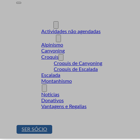
A Desnível
Formação
Actividades
Actividades não agendadas
Modalidades
Alpinismo
Canyoning
Croquis
Croquis de Canyoning
Croquis de Escalada
Escalada
Montanhismo
Sócios
Notícias
Donativos
Vantagens e Regalias
Contactos
Loja
SER SÓCIO