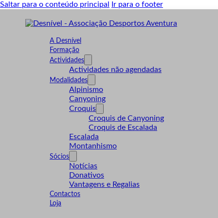
Saltar para o conteúdo principal
Ir para o footer
A Desnível
Formação
Actividades
Actividades não agendadas
Modalidades
Alpinismo
Canyoning
Croquis
Croquis de Canyoning
Croquis de Escalada
Escalada
Montanhismo
Sócios
Notícias
Donativos
Vantagens e Regalias
Contactos
Loja