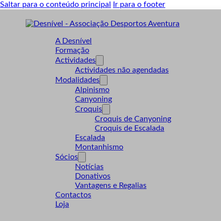
Saltar para o conteúdo principal
Ir para o footer
A Desnível
Formação
Actividades
Actividades não agendadas
Modalidades
Alpinismo
Canyoning
Croquis
Croquis de Canyoning
Croquis de Escalada
Escalada
Montanhismo
Sócios
Notícias
Donativos
Vantagens e Regalias
Contactos
Loja