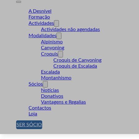
A Desnível
Formação
Actividades
Actividades não agendadas
Modalidades
Alpinismo
Canyoning
Croquis
Croquis de Canyoning
Croquis de Escalada
Escalada
Montanhismo
Sócios
Notícias
Donativos
Vantagens e Regalias
Contactos
Loja
SER SÓCIO