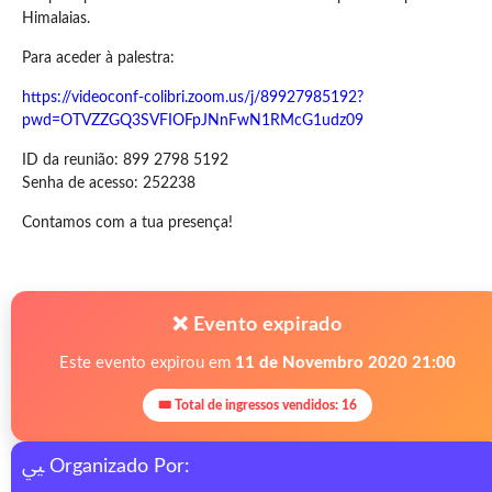
Himalaias.
Para aceder à palestra:
https://videoconf-colibri.zoom.us/j/89927985192?
pwd=OTVZZGQ3SVFIOFpJNnFwN1RMcG1udz09
ID da reunião: 899 2798 5192
Senha de acesso: 252238
Contamos com a tua presença!
❌ Evento expirado
Este evento expirou em
11 de Novembro 2020 21:00
🎟 Total de ingressos vendidos: 16
Organizado Por: