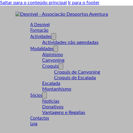
Saltar para o conteúdo principal
Ir para o footer
A Desnível
Formação
Actividades
Actividades não agendadas
Modalidades
Alpinismo
Canyoning
Croquis
Croquis de Canyoning
Croquis de Escalada
Escalada
Montanhismo
Sócios
Notícias
Donativos
Vantagens e Regalias
Contactos
Loja