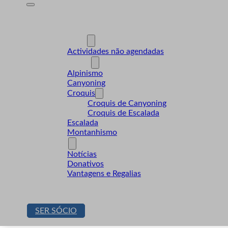
A Desnível
Formação
Actividades
Actividades não agendadas
Modalidades
Alpinismo
Canyoning
Croquis
Croquis de Canyoning
Croquis de Escalada
Escalada
Montanhismo
Sócios
Notícias
Donativos
Vantagens e Regalias
Contactos
Loja
SER SÓCIO