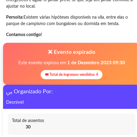
energéticos e água. O jantar prevê-se que seja um jantar convívio, a
ajustar no local.
Pernoita:
Existem várias hipóteses disponíveis na vila, entre elas o
parque de campismo com bungalows ou dormida em tenda.
Contamos contigo!
❌ Evento expirado
Este evento expirou em
1 de Dezembro 2023 09:30
🎟 Total de ingressos vendidos: 4
Organizado Por:
Desnivel
Total de assentos
30