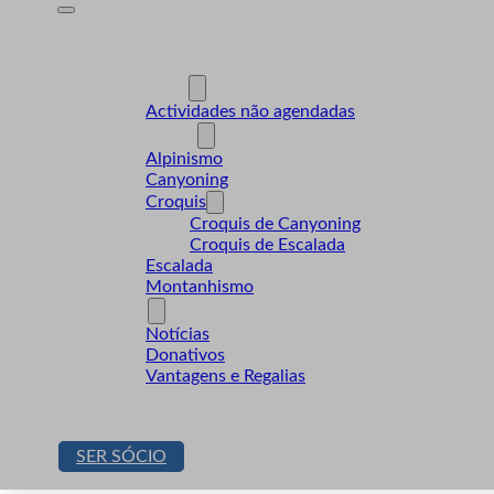
A Desnível
Formação
Actividades
Actividades não agendadas
Modalidades
Alpinismo
Canyoning
Croquis
Croquis de Canyoning
Croquis de Escalada
Escalada
Montanhismo
Sócios
Notícias
Donativos
Vantagens e Regalias
Contactos
Loja
SER SÓCIO