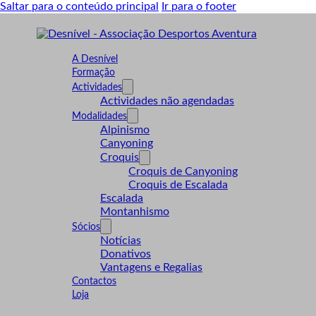
Saltar para o conteúdo principal
Ir para o footer
A Desnível
Formação
Actividades
Actividades não agendadas
Modalidades
Alpinismo
Canyoning
Croquis
Croquis de Canyoning
Croquis de Escalada
Escalada
Montanhismo
Sócios
Notícias
Donativos
Vantagens e Regalias
Contactos
Loja