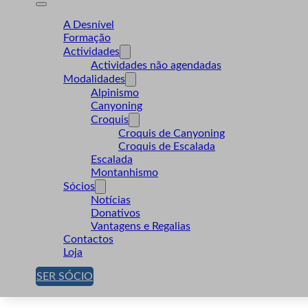
A Desnível
Formação
Actividades
Actividades não agendadas
Modalidades
Alpinismo
Canyoning
Croquis
Croquis de Canyoning
Croquis de Escalada
Escalada
Montanhismo
Sócios
Notícias
Donativos
Vantagens e Regalias
Contactos
Loja
SER SÓCIO