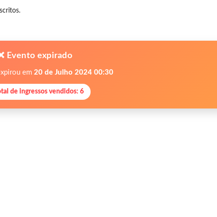
critos.
❌ Evento expirado
expirou em
20 de Julho 2024 00:30
otal de ingressos vendidos: 6