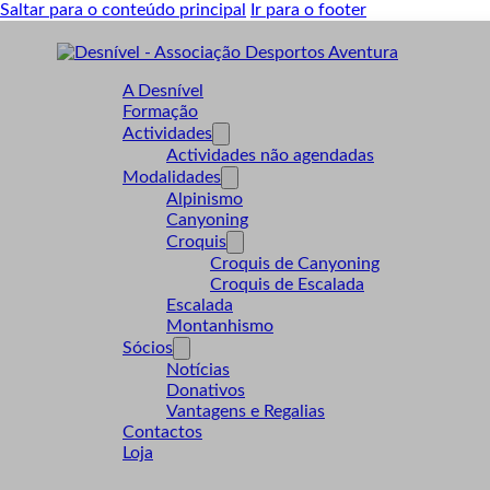
Saltar para o conteúdo principal
Ir para o footer
A Desnível
Formação
Actividades
Actividades não agendadas
Modalidades
Alpinismo
Canyoning
Croquis
Croquis de Canyoning
Croquis de Escalada
Escalada
Montanhismo
Sócios
Notícias
Donativos
Vantagens e Regalias
Contactos
Loja