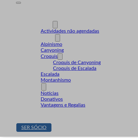
A Desnível
Formação
Actividades
Actividades não agendadas
Modalidades
Alpinismo
Canyoning
Croquis
Croquis de Canyoning
Croquis de Escalada
Escalada
Montanhismo
Sócios
Notícias
Donativos
Vantagens e Regalias
Contactos
Loja
SER SÓCIO