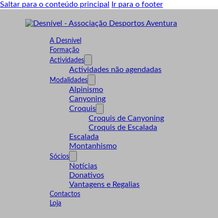
Saltar para o conteúdo principal
Ir para o footer
A Desnível
Formação
Actividades
Actividades não agendadas
Modalidades
Alpinismo
Canyoning
Croquis
Croquis de Canyoning
Croquis de Escalada
Escalada
Montanhismo
Sócios
Notícias
Donativos
Vantagens e Regalias
Contactos
Loja