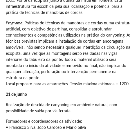
Local
: Ponte da ecopista junto à quinta da Ínsua em Tondela. Esta
infraestrutura foi escolhida pela sua localização e potencial para a
prática de técnicas de manobras de cordas
Programa:
Práticas de técnicas de manobras de cordas numa estrutur
artificial, com objetivo de partilhar, consolidar e aprofundar
conhecimentos e competências utilizados na prática do canyoning. A
técnicas previstas implicam a instalação de cordas em ancoragens
amovíveis , não sendo necessária qualquer interdição da circulação n
ecopista, uma vez que as montagens serão realizadas nas vigas
inferiores do tabuleiro da ponte. Todo o material utilizado será
montado no início da atividade e removido no final, não implicando
qualquer alteração, perfuração ou intervenção permanente na
estrutura da ponte.
Local proposto para as amarrações. Tensão máxima estimada = 1200
21 de junho
Realização de descida de canyoning em ambiente natural, com
possibilidade de saída por via ferrata.
Formadores e coordenadores da atividade:
• Francisco Silva, João Cardoso e Mário Silva