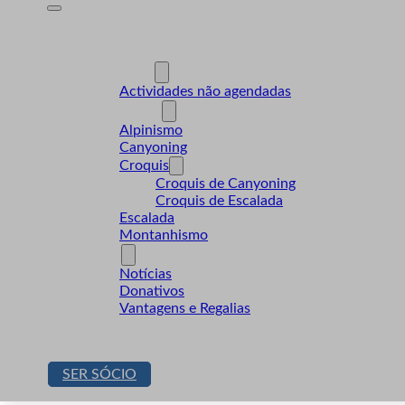
A Desnível
Formação
Actividades
Actividades não agendadas
Modalidades
Alpinismo
Canyoning
Croquis
Croquis de Canyoning
Croquis de Escalada
Escalada
Montanhismo
Sócios
Notícias
Donativos
Vantagens e Regalias
Contactos
Loja
SER SÓCIO