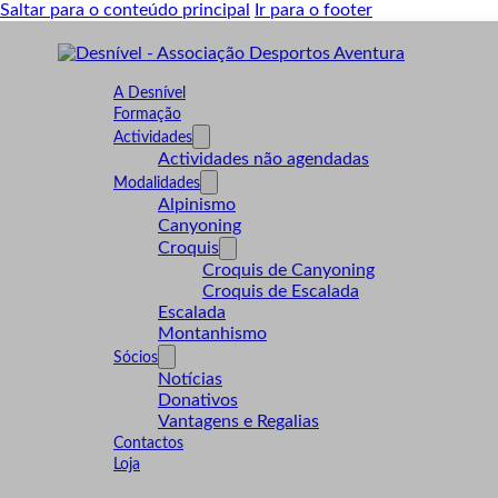
Saltar para o conteúdo principal
Ir para o footer
A Desnível
Formação
Actividades
Actividades não agendadas
Modalidades
Alpinismo
Canyoning
Croquis
Croquis de Canyoning
Croquis de Escalada
Escalada
Montanhismo
Sócios
Notícias
Donativos
Vantagens e Regalias
Contactos
Loja