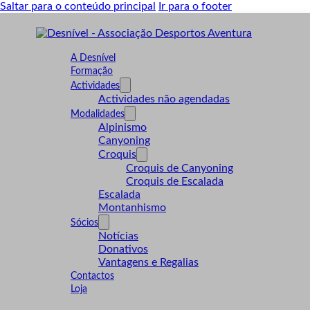
Saltar para o conteúdo principal
Ir para o footer
A Desnível
Formação
Actividades
Actividades não agendadas
Modalidades
Alpinismo
Canyoning
Croquis
Croquis de Canyoning
Croquis de Escalada
Escalada
Montanhismo
Sócios
Notícias
Donativos
Vantagens e Regalias
Contactos
Loja