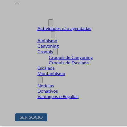
A Desnível
Formação
Actividades
Actividades não agendadas
Modalidades
Alpinismo
Canyoning
Croquis
Croquis de Canyoning
Croquis de Escalada
Escalada
Montanhismo
Sócios
Notícias
Donativos
Vantagens e Regalias
Contactos
Loja
SER SÓCIO