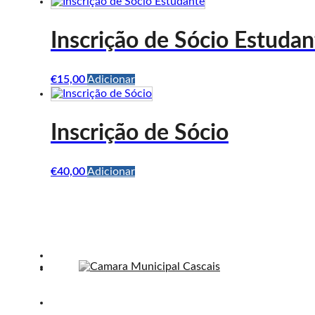
be
chosen
on
Inscrição de Sócio Estudan
the
product
page
€
15,00
Adicionar
Inscrição de Sócio
€
40,00
Adicionar