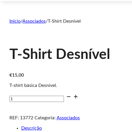
Início
/
Associados
/
T-Shirt Desnível
T-Shirt Desnível
€
15,00
T-shirt básica Desnível.
Quantidade
de
T-
Shirt
Desnível
REF:
13772
Categoria:
Associados
Descrição