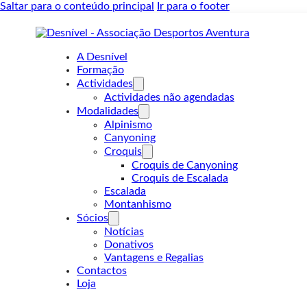
Saltar para o conteúdo principal
Ir para o footer
A Desnível
Formação
Actividades
Actividades não agendadas
Modalidades
Alpinismo
Canyoning
Croquis
Croquis de Canyoning
Croquis de Escalada
Escalada
Montanhismo
Sócios
Notícias
Donativos
Vantagens e Regalias
Contactos
Loja