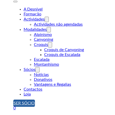
A Desnível
Formação
Actividades
Actividades não agendadas
Modalidades
Alpinismo
Canyoning
Croquis
Croquis de Canyoning
Croquis de Escalada
Escalada
Montanhismo
Sócios
Notícias
Donativos
Vantagens e Regalias
Contactos
Loja
SER SÓCIO
0