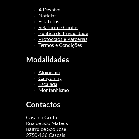
A Desnível
Notícias
Estatutos
Relatório e Contas
Política de Privacidade
Protocolos e Parcerias
Termos e Condições
Modalidades
Alpinismo
Canyoning
Escalada
Montanhismo
Contactos
Casa da Gruta
Rua de São Mateus
Bairro de São José
2750-136 Cascais