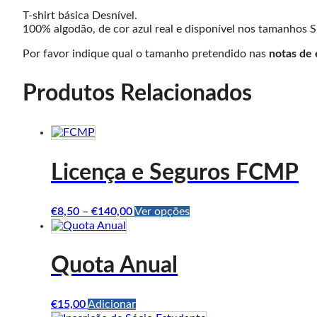
T-shirt básica Desnível.
100% algodão, de cor azul real e disponível nos tamanhos S
Por favor indique qual o tamanho pretendido nas
notas de
Produtos Relacionados
Licença e Seguros FCMP
Price
This
€
8,50
–
€
140,00
Ver opções
range:
product
€8,50
has
through
multiple
Quota Anual
€140,00
variants.
The
options
€
15,00
Adicionar
may