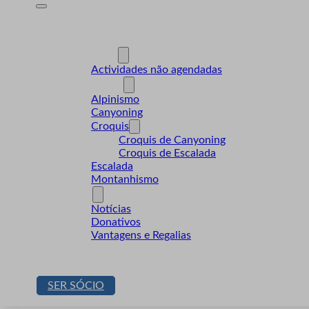
A Desnível
Formação
Actividades
Actividades não agendadas
Modalidades
Alpinismo
Canyoning
Croquis
Croquis de Canyoning
Croquis de Escalada
Escalada
Montanhismo
Sócios
Notícias
Donativos
Vantagens e Regalias
Contactos
Loja
SER SÓCIO