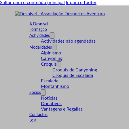
Saltar para o conteúdo principal
Ir para o footer
A Desnível
Formação
Actividades
Actividades não agendadas
Modalidades
Alpinismo
Canyoning
Croquis
Croquis de Canyoning
Croquis de Escalada
Escalada
Montanhismo
Sócios
Notícias
Donativos
Vantagens e Regalias
Contactos
Loja