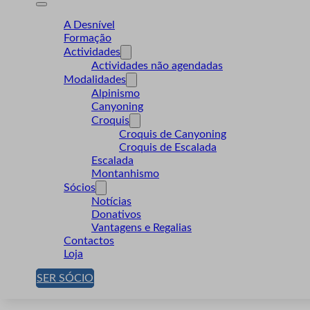
A Desnível
Formação
Actividades
Actividades não agendadas
Modalidades
Alpinismo
Canyoning
Croquis
Croquis de Canyoning
Croquis de Escalada
Escalada
Montanhismo
Sócios
Notícias
Donativos
Vantagens e Regalias
Contactos
Loja
SER SÓCIO