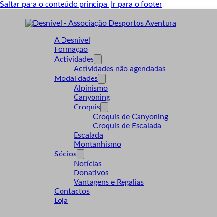
Saltar para o conteúdo principal
Ir para o footer
A Desnível
Formação
Actividades
Actividades não agendadas
Modalidades
Alpinismo
Canyoning
Croquis
Croquis de Canyoning
Croquis de Escalada
Escalada
Montanhismo
Sócios
Notícias
Donativos
Vantagens e Regalias
Contactos
Loja