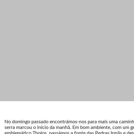
No domingo passado encontrámos-nos para mais uma caminhada
serra marcou o início da manhã. Em bom ambiente, com um gru
emblemático Tholos, passámos a fonte das Pedras Irmãs e de