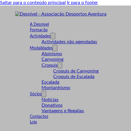
Saltar para o conteúdo principal
Ir para o footer
A Desnível
Formação
Actividades
Actividades não agendadas
Modalidades
Alpinismo
Canyoning
Croquis
Croquis de Canyoning
Croquis de Escalada
Escalada
Montanhismo
Sócios
Notícias
Donativos
Vantagens e Regalias
Contactos
Loja