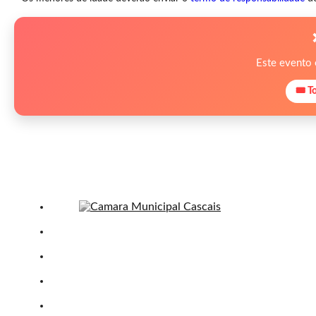
Este evento
🎟 T