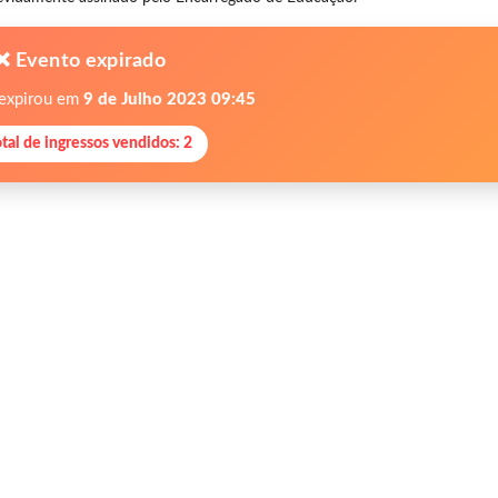
❌ Evento expirado
 expirou em
9 de Julho 2023 09:45
otal de ingressos vendidos: 2