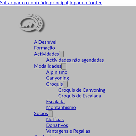
Saltar para o conteúdo principal
Ir para o footer
A Desnível
Formação
Actividades
Actividades não agendadas
Modalidades
Alpinismo
Canyoning
Croquis
Croquis de Canyoning
Croquis de Escalada
Escalada
Montanhismo
Sócios
Notícias
Donativos
Vantagens e Regalias