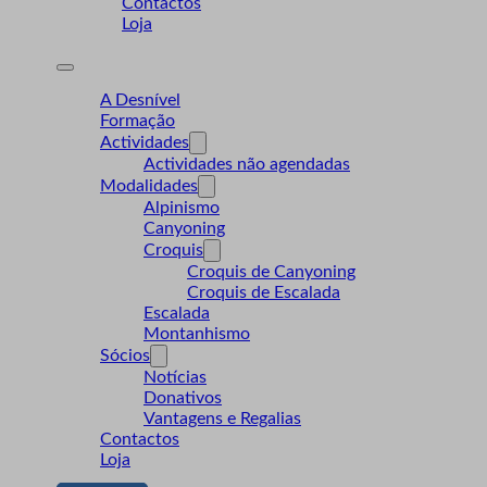
Contactos
Loja
A Desnível
Formação
Actividades
Actividades não agendadas
Modalidades
Alpinismo
Canyoning
Croquis
Croquis de Canyoning
Croquis de Escalada
Escalada
Montanhismo
Sócios
Notícias
Donativos
Vantagens e Regalias
Contactos
Loja