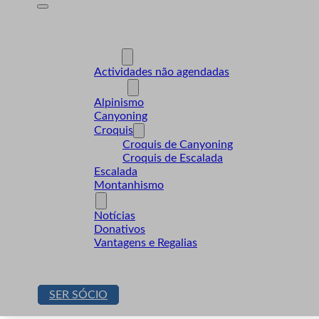
A Desnível
Formação
Actividades
Actividades não agendadas
Modalidades
Alpinismo
Canyoning
Croquis
Croquis de Canyoning
Croquis de Escalada
Escalada
Montanhismo
Sócios
Notícias
Donativos
Vantagens e Regalias
Contactos
Loja
SER SÓCIO