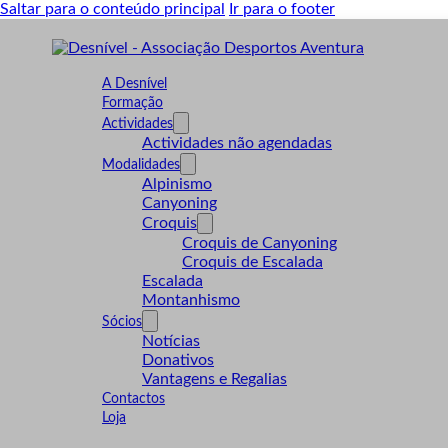
Saltar para o conteúdo principal
Ir para o footer
A Desnível
Formação
Actividades
Actividades não agendadas
Modalidades
Alpinismo
Canyoning
Croquis
Croquis de Canyoning
Croquis de Escalada
Escalada
Montanhismo
Sócios
Notícias
Donativos
Vantagens e Regalias
Contactos
Loja