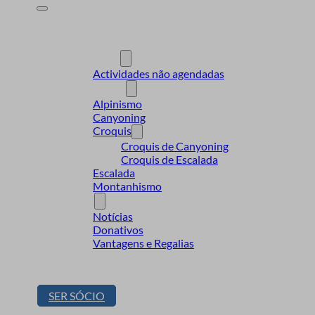
A Desnível
Formação
Actividades
Actividades não agendadas
Modalidades
Alpinismo
Canyoning
Croquis
Croquis de Canyoning
Croquis de Escalada
Escalada
Montanhismo
Sócios
Notícias
Donativos
Vantagens e Regalias
Contactos
Loja
SER SÓCIO