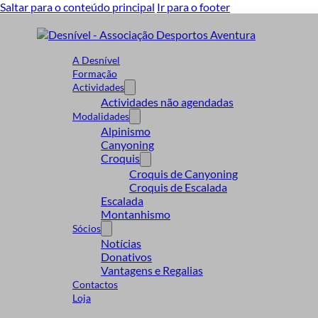
Saltar para o conteúdo principal
Ir para o footer
A Desnível
Formação
Actividades
Actividades não agendadas
Modalidades
Alpinismo
Canyoning
Croquis
Croquis de Canyoning
Croquis de Escalada
Escalada
Montanhismo
Sócios
Notícias
Donativos
Vantagens e Regalias
Contactos
Loja