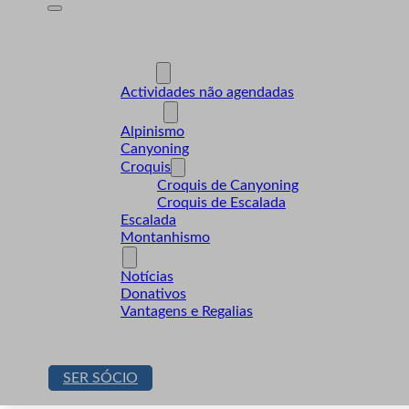
A Desnível
Formação
Actividades
Actividades não agendadas
Modalidades
Alpinismo
Canyoning
Croquis
Croquis de Canyoning
Croquis de Escalada
Escalada
Montanhismo
Sócios
Notícias
Donativos
Vantagens e Regalias
Contactos
Loja
SER SÓCIO