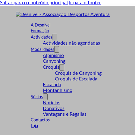
Saltar para o conteúdo principal
Ir para o footer
A Desnível
Formação
Actividades
Actividades não agendadas
Modalidades
Alpinismo
Canyoning
Croquis
Croquis de Canyoning
Croquis de Escalada
Escalada
Montanhismo
Sócios
Notícias
Donativos
Vantagens e Regalias
Contactos
Loja