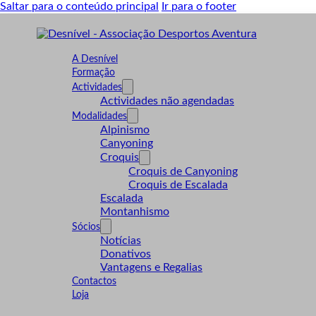
Saltar para o conteúdo principal
Ir para o footer
A Desnível
Formação
Actividades
Actividades não agendadas
Modalidades
Alpinismo
Canyoning
Croquis
Croquis de Canyoning
Croquis de Escalada
Escalada
Montanhismo
Sócios
Notícias
Donativos
Vantagens e Regalias
Contactos
Loja