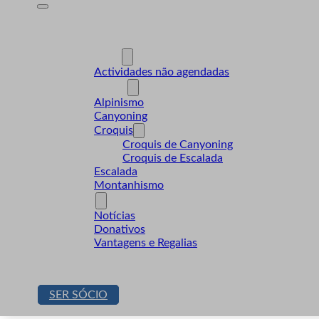
A Desnível
Formação
Actividades
Actividades não agendadas
Modalidades
Alpinismo
Canyoning
Croquis
Croquis de Canyoning
Croquis de Escalada
Escalada
Montanhismo
Sócios
Notícias
Donativos
Vantagens e Regalias
Contactos
Loja
SER SÓCIO