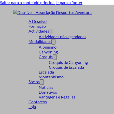
Saltar para o conteúdo principal
Ir para o footer
A Desnível
Formação
Actividades
Actividades não agendadas
Modalidades
Alpinismo
Canyoning
Croquis
Croquis de Canyoning
Croquis de Escalada
Escalada
Montanhismo
Sócios
Notícias
Donativos
Vantagens e Regalias
Contactos
Loja