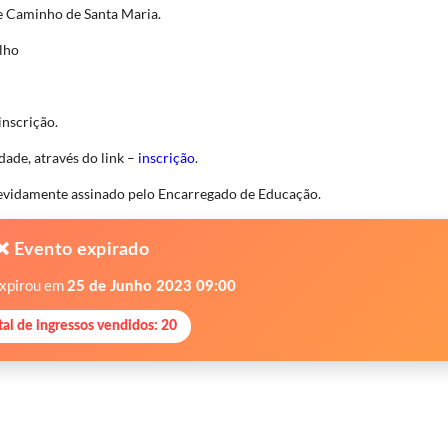
 e Caminho de Santa Maria.
lho
inscrição.
idade, através do link –
inscrição
.
vidamente assinado pelo Encarregado de Educação.
❌ Evento expirado
expirou em
25 de Junho 2023 09:00
tal de ingressos vendidos: 20