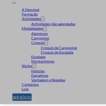
A Desnível
Formação
Actividades
Actividades não agendadas
Modalidades
Alpinismo
Canyoning
Croquis
Croquis de Canyoning
Croquis de Escalada
Escalada
Montanhismo
Sócios
Notícias
Donativos
Vantagens e Regalias
Contactos
Loja
SER SÓCIO