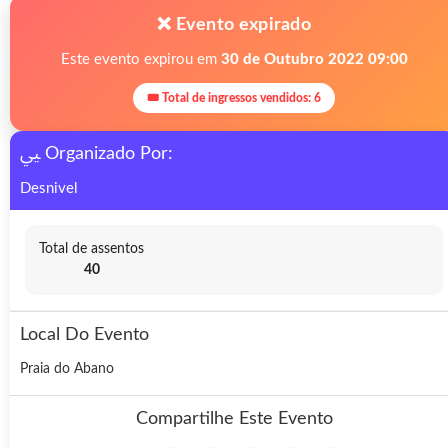
❌ Evento expirado
Este evento expirou em
30 de Outubro 2022 09:00
🎟 Total de ingressos vendidos: 6
Organizado Por:
Desnivel
Total de assentos
40
Local Do Evento
Praia do Abano
Compartilhe Este Evento