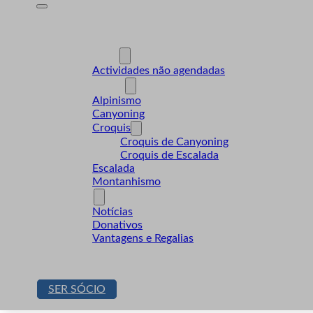
A Desnível
Formação
Actividades
Actividades não agendadas
Modalidades
Alpinismo
Canyoning
Croquis
Croquis de Canyoning
Croquis de Escalada
Escalada
Montanhismo
Sócios
Notícias
Donativos
Vantagens e Regalias
Contactos
Loja
SER SÓCIO