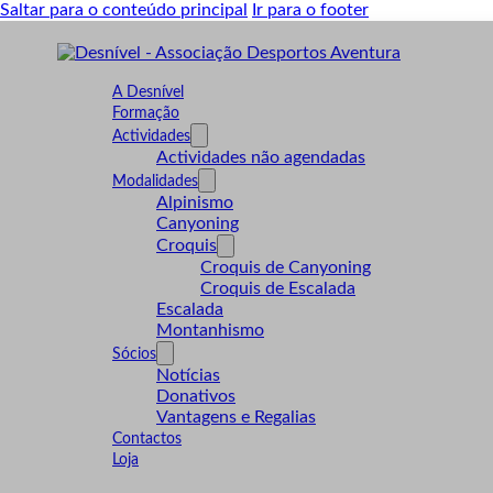
Saltar para o conteúdo principal
Ir para o footer
A Desnível
Formação
Actividades
Actividades não agendadas
Modalidades
Alpinismo
Canyoning
Croquis
Croquis de Canyoning
Croquis de Escalada
Escalada
Montanhismo
Sócios
Notícias
Donativos
Vantagens e Regalias
Contactos
Loja