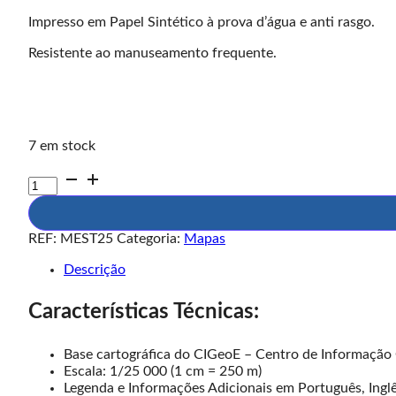
Impresso em Papel Sintético à prova d’água e anti rasgo.
Resistente ao manuseamento frequente.
7 em stock
Quantidade
de
Mapa
Parque
REF:
MEST25
Categoria:
Mapas
Natural
da
Descrição
Serra
da
Características Técnicas:
Estrela
Base cartográfica do CIGeoE – Centro de Informação 
Escala: 1/25 000 (1 cm = 250 m)
Legenda e Informações Adicionais em Português, Ingl