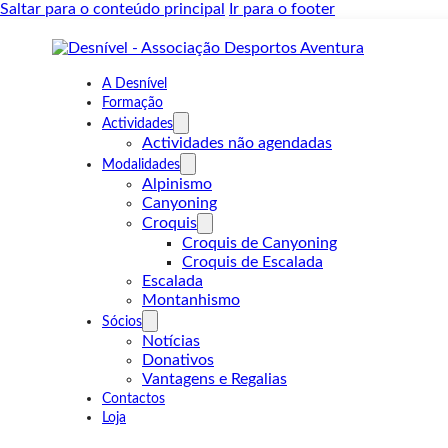
Saltar para o conteúdo principal
Ir para o footer
A Desnível
Formação
Actividades
Actividades não agendadas
Modalidades
Alpinismo
Canyoning
Croquis
Croquis de Canyoning
Croquis de Escalada
Escalada
Montanhismo
Sócios
Notícias
Donativos
Vantagens e Regalias
Contactos
Loja