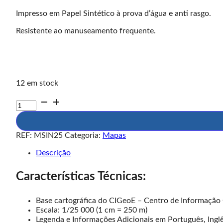
Impresso em Papel Sintético à prova d’água e anti rasgo.
Resistente ao manuseamento frequente.
12 em stock
Quantidade
de
Mapa
Parque
REF:
MSIN25
Categoria:
Mapas
Natural
de
Descrição
Sintra-
Cascais
Características Técnicas:
Base cartográfica do CIGeoE – Centro de Informação 
Escala: 1/25 000 (1 cm = 250 m)
Legenda e Informações Adicionais em Português, Ingl