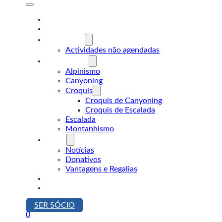
A Desnível
Formação
Actividades
Actividades não agendadas
Modalidades
Alpinismo
Canyoning
Croquis
Croquis de Canyoning
Croquis de Escalada
Escalada
Montanhismo
Sócios
Notícias
Donativos
Vantagens e Regalias
Contactos
Loja
SER SÓCIO
0