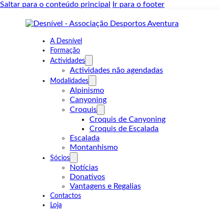
Saltar para o conteúdo principal
Ir para o footer
A Desnível
Formação
Actividades
Actividades não agendadas
Modalidades
Alpinismo
Canyoning
Croquis
Croquis de Canyoning
Croquis de Escalada
Escalada
Montanhismo
Sócios
Notícias
Donativos
Vantagens e Regalias
Contactos
Loja