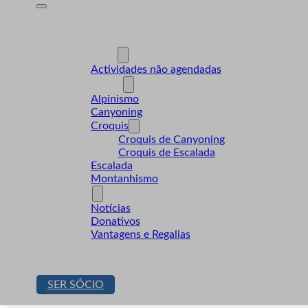
A Desnível
Formação
Actividades
Actividades não agendadas
Modalidades
Alpinismo
Canyoning
Croquis
Croquis de Canyoning
Croquis de Escalada
Escalada
Montanhismo
Sócios
Notícias
Donativos
Vantagens e Regalias
Contactos
Loja
SER SÓCIO