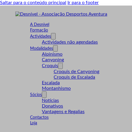
Saltar para o conteúdo principal
Ir para o footer
A Desnível
Formação
Actividades
Actividades não agendadas
Modalidades
Alpinismo
Canyoning
Croquis
Croquis de Canyoning
Croquis de Escalada
Escalada
Montanhismo
Sócios
Notícias
Donativos
Vantagens e Regalias
Contactos
Loja