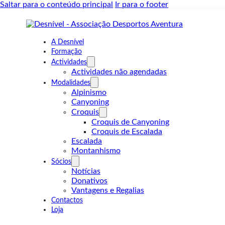
Saltar para o conteúdo principal
Ir para o footer
A Desnível
Formação
Actividades
Actividades não agendadas
Modalidades
Alpinismo
Canyoning
Croquis
Croquis de Canyoning
Croquis de Escalada
Escalada
Montanhismo
Sócios
Notícias
Donativos
Vantagens e Regalias
Contactos
Loja