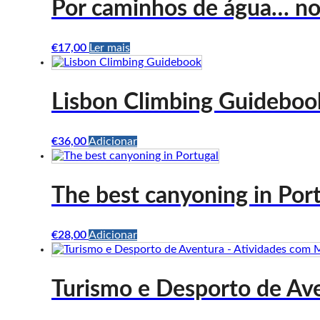
Por caminhos de água… no
€
17,00
Ler mais
Lisbon Climbing Guideboo
€
36,00
Adicionar
The best canyoning in Por
€
28,00
Adicionar
Turismo e Desporto de Av