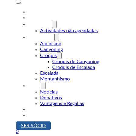
A Desnível
Formação
Actividades
Actividades não agendadas
Modalidades
Alpinismo
Canyoning
Croquis
Croquis de Canyoning
Croquis de Escalada
Escalada
Montanhismo
Sócios
Notícias
Donativos
Vantagens e Regalias
Contactos
Loja
SER SÓCIO
0