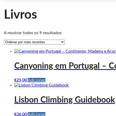
Livros
Ordenado
A mostrar todos os 9 resultados
por
mais
recentes
Canyoning em Portugal – C
€
25,00
Adicionar
Lisbon Climbing Guidebook
€
36,00
Adicionar