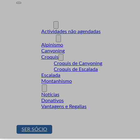
A Desnível
Formação
Actividades
Actividades não agendadas
Modalidades
Alpinismo
Canyoning
Croquis
Croquis de Canyoning
Croquis de Escalada
Escalada
Montanhismo
Sócios
Notícias
Donativos
Vantagens e Regalias
Contactos
Loja
SER SÓCIO