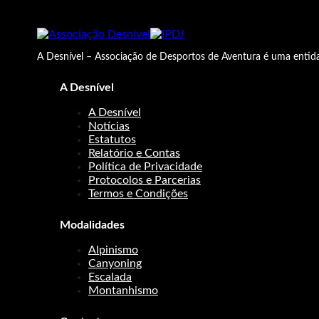
A Desnível – Associação de Desportos de Aventura é uma entida
A Desnível
A Desnível
Notícias
Estatutos
Relatório e Contas
Política de Privacidade
Protocolos e Parcerias
Termos e Condições
Modalidades
Alpinismo
Canyoning
Escalada
Montanhismo