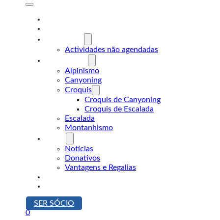
A Desnível
Formação
Actividades
Actividades não agendadas
Modalidades
Alpinismo
Canyoning
Croquis
Croquis de Canyoning
Croquis de Escalada
Escalada
Montanhismo
Sócios
Notícias
Donativos
Vantagens e Regalias
Contactos
Loja
SER SÓCIO
0