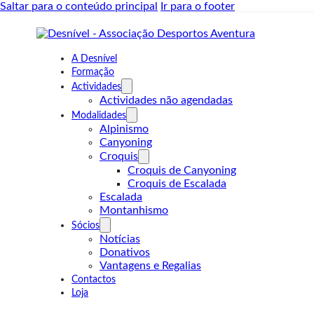
Saltar para o conteúdo principal
Ir para o footer
A Desnível
Formação
Actividades
Actividades não agendadas
Modalidades
Alpinismo
Canyoning
Croquis
Croquis de Canyoning
Croquis de Escalada
Escalada
Montanhismo
Sócios
Notícias
Donativos
Vantagens e Regalias
Contactos
Loja