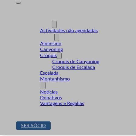
A Desnível
Formação
Actividades
Actividades não agendadas
Modalidades
Alpinismo
Canyoning
Croquis
Croquis de Canyoning
Croquis de Escalada
Escalada
Montanhismo
Sócios
Notícias
Donativos
Vantagens e Regalias
Contactos
Loja
SER SÓCIO