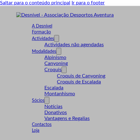
Saltar para o conteúdo principal
Ir para o footer
A Desnível
Formação
Actividades
Actividades não agendadas
Modalidades
Alpinismo
Canyoning
Croquis
Croquis de Canyoning
Croquis de Escalada
Escalada
Montanhismo
Sócios
Notícias
Donativos
Vantagens e Regalias
Contactos
Loja